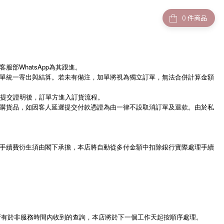
件商品
部WhatsApp為其跟進。
單統一寄出與結算。若未有備注，加單將視為獨立訂單，無法合併計算金額
證提交證明後，訂單方進入訂貨流程。
購貨品，如因客人延遲提交付款憑證為由一律不設取消訂單及退款。由於私
手續費衍生須由閣下承擔，本店將自動從多付金額中扣除銀行實際處理手續
外）。所有於非服務時間內收到的查詢，本店將於下一個工作天起按順序處理。