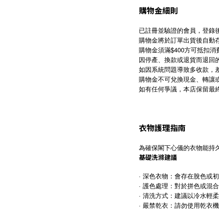
購物金細則
已註冊並驗證的會員，登錄後
購物金將於訂單出貨後自動存
購物金須滿$400方可抵扣消
因停產、換款或退貨而退回
如因系統問題導致多收款，
購物金不可兌換現金、轉讓
如有任何爭議，本店保留最
衣物護理指南
為確保閣下心儀的衣物能持
基礎洗滌建議
· 深色衣物：會存在脫色或
· 護色處理：對於拼色或混
· 清洗方式：建議以冷水
· 嚴禁乾衣：請勿使用乾衣