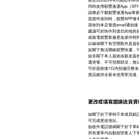
同時改用順豐速運App（SF
請務必下載順豐速運App掌
當貨件派到時，順豐APP會
當收到本店發貨email通知
建議可於快件到達目的地前於
或致電順豐客服更改派件時間：27
以確保閣下有空閒取件及簽
如閣下無法聯絡順豐快遞，
如非閣下本人簽收由親友簽
遇突發、不可預期狀況，無法
可於簽收後7日內拍攝完整
貨品維持全新未使用穿洗過
更改
或
填寫錯誤送貨資
如閣下於下單時不幸填寫錯誤
可完成更改地址。
如收件電話號碼閣下於下單時
所有運單均自動按照客人下
人自行承擔。