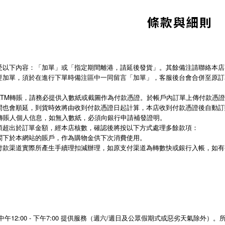
條款與細則
以下內容：「加單」或「指定期間離港，請延後發貨」。其餘備注請聯絡本店客服
要加單，須於在進行下單時備注區中一同留言「加單」，客服後台會合併至原訂
ATM轉賬，請務必提供入數紙或截圖作為付款憑證。於帳戶內訂單上傳付款憑
間也會順延，到貨時效將由收到付款憑證日起計算，本店收到付款憑證後自動訂
M轉賬人個人信息，如無入數紙，必須向銀行申請補發證明。
額超出於訂單金額，經本店核數，確認後將按以下方式處理多餘款項：
閣下於本網站的賬戶，作為購物金供下次消費使用。
付款渠道實際所產生手續理扣減辦理，如原支付渠道為轉數快或銀行入帳，如有
午12:00 - 下午7:00 提供服務（週六/週日及公眾假期式或惡劣天氣除