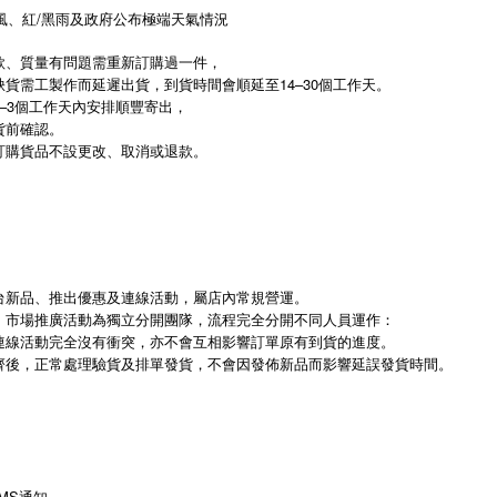
風、紅/黑雨及政府公布極端天氣情況
款、質量有問題需重新訂購過一件，
貨需工製作而延遲出貨，到貨時間會順延至14–30個工作天。
–3個工作天內安排順豐寄出，
貨前確認。
訂購貨品不設更改、取消或退款。
台新品、推出優惠及連線活動，屬店內常規營運。
、市場推廣活動為獨立分開團隊，流程完全分開不同人員運作：
連線活動完全沒有衝突，亦不會互相影響訂單原有到貨的進度。
齊後，正常處理驗貨及排單發貨，不會因發佈新品而影響延誤發貨時間。
SMS通知，