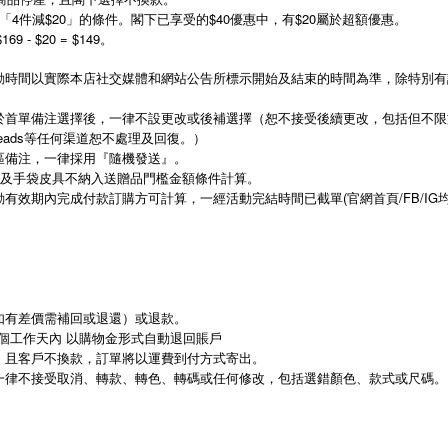
4件減$20」的條件。閣下已享受的$40優惠中，有$20屬於超額優惠。
 - $20 = $149。
動時間以實際本店社交媒體和網站公告所標示開始及結束的時間為準，除特別有
單備注選擇後，一律不設更改或後補選擇（恕不接受後續更改，包括但不限於：訂單留言
k及Threads等任何渠道恕不處理及回復。）
區備注，一律採用『隨機發送』。
品及手袋皮具不納入送贈品門檻金額條件計算。
有效期內完成付款訂購方可計算，一經活動完結時間已截單(官網首頁/FB/I
如有差價需補回或退還）或退款。
4個工作天內 以購物金形式自動退回賬戶
，且客戶不換款，訂單將以運費到付方式寄出。
一律不接受取消、轉款、轉色、轉碼或任何修改，包括選錯顏色、款式或尺碼。