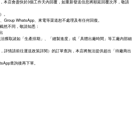
，本店會盡快於3個工作天內回覆，如重新發送信息將順延回覆次序，敬請
）。
件、Group WhatsApp、來電等渠道恕不處理及有任何回復。
截然不同，敬請知悉：
出
樣無法獲取諸如「生產排期」、「縫製進度」或「具體出廠時間」等工廠內部細
期，詳情請前往運送政策詳閱）的訂單查詢，本店將無法提供超出「待廠商出
sApp查詢後再下單。