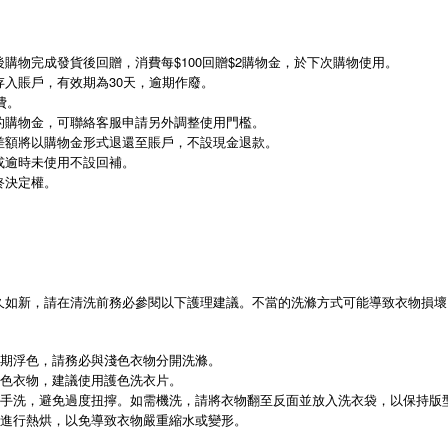
購物完成發貨後回贈，消費每$100回贈$2購物金，於下次購物使用。
入賬戶，有效期為30天，逾期作廢。
費。
的購物金，可聯絡客服申請另外調整使用門檻。
差額將以購物金形式退還至賬戶，不設現金退款。
或逾時未使用不設回補。
終決定權。
久如新，請在清洗前務必參閱以下護理建議。不當的洗滌方式可能導致衣物損壞
初期浮色，請務必與淺色衣物分開洗滌。
合色衣物，建議使用護色洗衣片。
輕柔手洗，避免過度扭擰。如需機洗，請將衣物翻至反面並放入洗衣袋，以保持版
機進行熱烘，以免導致衣物嚴重縮水或變形。