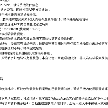
HK APP）發送手機取件信息。
握派送資訊。同時打開APP推送通知，
有手機主畫面推送通知提示。
後，若未能有空於未來1-2天內收件及取件後12小時內檢驗驗收貨物，
順豐速運APP內自由更改派送時間，
300273 (快速鍵：1-7-0)，
收後檢驗驗收貨物，
可隨時聯絡本店由客服協助閣下聯絡快遞更改派送時間。
收驗收，後續若有貨品爭議，須提供完整自開封順豐包裝至檢驗貨品未經修剪輯
簽狀後12小時小時內完成驗貨，
未經剪輯拆封包裹開箱影片並聯絡客服，
、原透明密封包裝袋完整狀態，本店仍會正常處理發錯貨、非人為造成瑕疵及損
料
收貨地址，可於收到發貨當日電郵的已發貨通知後，通過手機內使用順豐速運官
不幸填寫錯誤，可於聯絡本店客服部WhatsApp為其向順豐快遞協助閣下作出
單時填寫資料由系統API自動生成並以電子檔列印，全程不經人手手動輸入或