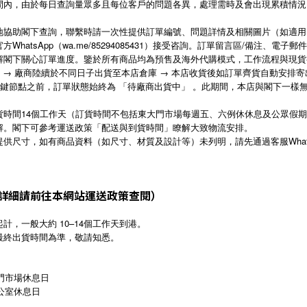
間內，由於每日查詢量眾多且每位客戶的問題各異，處理需時及會出現累積情況
地協助閣下查詢，聯繫時請一次性提供訂單編號、問題詳情及相關圖片（如適用
hatsApp（wa.me/85294085431）接受咨詢。訂單留言區/備注、電子郵
解閣下關心訂單進度。鑒於所有商品均為預售及海外代購模式，工作流程與現貨
產 → 廠商陸續於不同日子出貨至本店倉庫 → 本店收貨後如訂單齊貨自動安排寄
關鍵節點之前，訂單狀態始終為 「待廠商出貨中」 。此期間，本店與閣下一
貨時間14個工作天（訂貨時間不包括東大門市場每週五、六例休休息及公眾假
解。閣下可參考運送政策「配送與到貨時間」瞭解大致物流安排。
供尺寸，如有商品資料（如尺寸、材質及設計等）未列明，請先通過客服What
詳細請前往本網站運送政策查閱）
計，一般大約 10–14個工作天到港。
最終出貨時間為準，敬請知悉。
門市場休息日
公室休息日