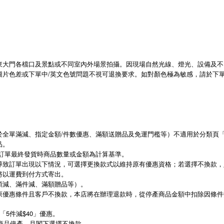
東大門各檔口及景點或不同室內外場景拍攝。因現場自然光線、燈光、設備及不
圖片色差或下單中/英文色號問題不視可退換要求。如對顏色極為敏感，請於下
全單滿減、指定金額/件數優惠、滿額送贈品及免運門檻等）不適用於分類頁「減
品。
以訂單最終發貨時商品數量或金額為計算基準。
導致訂單出現以下情況，可選擇更換款式以維持原有優惠資格；若選擇不換款，
將以運費到付方式寄出。
額減、滿件減、滿額贈品等）。
原優惠條件且客戶不換款，本店將在辦理退款時，從停產商品金額中扣除因條件
「5件減$40」優惠。
的商品停產，且閣下選擇不換款。