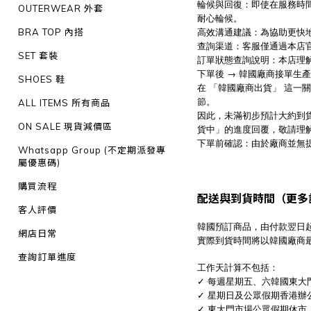
輪候與回復：即使在服務時
OUTERWEAR 外套
耐心輪候。
高效溝通建議：為協助更快
BRA TOP 內搭
查詢渠道：客服僅通過本店官方W
SET 套裝
訂單狀態查詢說明：本店理
下單後 → 韓國廠商接單生
SHOES 鞋
在 「韓國廠商出貨」 這一
節。
ALL ITEMS 所有商品
因此，未滿初步預計大約到
ON SALE 現貨減價區
貨中」的進度回覆，敬請理
下單前確認：由於廠商並無提
Whatsapp Group (不定期派發專
屬優惠碼)
購買流程
配送與到貨時間（更多
客人評價
韓國預訂商品，由付款翌日起
網店日常
實際到貨時間將以韓國廠商
查詢訂單進度
工作天計算不包括：
✓ 每週星期五、六韓國東大
✓ 星期日及公眾假期香港辦
✓ 東大門市場公眾假期休市