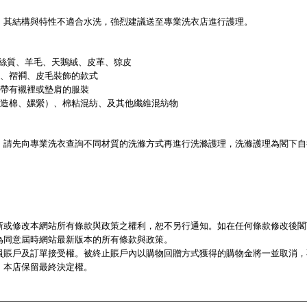
，其結構與特性不適合水洗，強烈建議送至專業洗衣店進行護理。
d)、絲質、羊毛、天鵝絨、皮革、猄皮
飾、褶襇、皮毛裝飾的款式
、帶有襯裡或墊肩的服裝
人造棉、嫘縈）、棉粘混紡、及其他纖維混紡物
，請先向專業洗衣查詢不同材質的洗滌方式再進行洗滌護理，洗滌護理為閣下自
新或修改本網站所有條款與政策之權利，恕不另行通知。如在任何條款修改後閣
為同意屆時網站最新版本的所有條款與政策。
員賬戶及訂單接受權。被終止賬戶內以購物回贈方式獲得的購物金將一並取消，
本店
，
保留最終決定權。