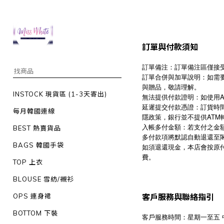
訂單與付款須知
訂單備注：訂單備注區僅接受
訂單合併與加單說明：如需
與贈品，敬請理解。
INSTOCK 現貨區 (1-3天寄出)
無法提供付款證明：如使用
延遲提交付款憑證：訂貨時
每月韓國連線
隱政策，銀行並不提供AT
入帳多付金額：若支付之金
BEST 熱賣貨品
多付款項將默認自動退還至
BAGS 韓國手袋
如須退還現金，本店會按原
費。
TOP 上衣
BLOUSE 雪紡/襯衫
OPS 連身裙
客戶服務與聯絡指引
BOTTOM 下裝
客戶服務時間：星期一至五 中