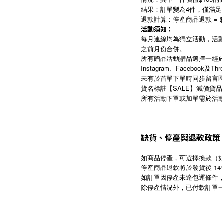
結果：訂單變為4件，僅滿足「
退款計算：停產商品退款 = $169
活動須知
：
每月連線均為獨立活動，活
之前月份合併。
所有贈品活動贈品選擇一經於首
Instagram、Faceboo
未有於首單下單時同步留言
貨名標註【SALE】減價貨
所有活動下單或加單需於活動
缺貨、停產與退款政策
如商品停產，可選擇換款（
停產商品退款將於發貨後 1
如訂單因停產未達包運條件
除停產情況外，已付款訂單