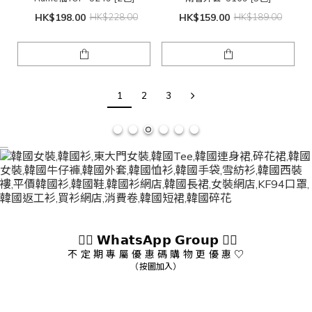
HK$198.00
HK$228.00
HK$159.00
HK$189.00
1
2
3
👇🏻 𝗪𝗵𝗮𝘁𝘀𝗔𝗽𝗽 𝗚𝗿𝗼𝘂𝗽 👇🏻
不 定 期 專 屬 優 惠 碼 購 物 更 優 惠 ♡
（按圖加入）