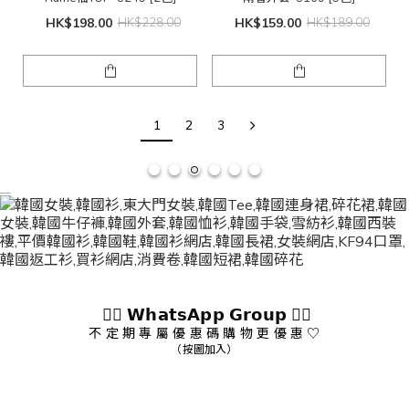
HK$198.00
HK$228.00
HK$159.00
HK$189.00
1
2
3
👇🏻 𝗪𝗵𝗮𝘁𝘀𝗔𝗽𝗽 𝗚𝗿𝗼𝘂𝗽 👇🏻
不 定 期 專 屬 優 惠 碼 購 物 更 優 惠 ♡
（按圖加入）