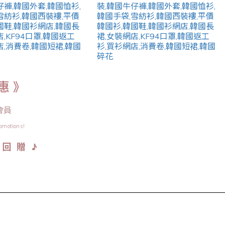
惠 》
會員
omotions!
♪
金 回 贈