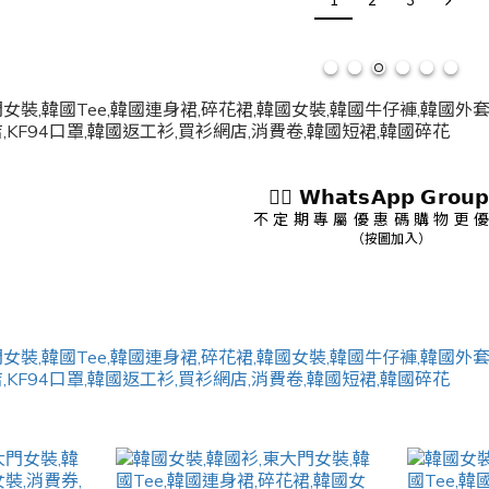
1
2
3
👇🏻 𝗪𝗵𝗮𝘁𝘀𝗔𝗽𝗽 𝗚𝗿𝗼𝘂𝗽
不 定 期 專 屬 優 惠 碼 購 物 更 優
（按圖加入）