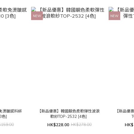
NEW
NEW
免燙皺感料綁
【新品優惠】韓國靚色柔軟彈性波浪
【新品優
3色]
軟紗TOP-2532 [4色]
T
159.00
HK$228.00
HK$278.00
HK$