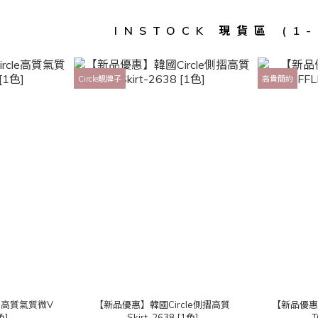
INSTOCK 現貨區 (1
Circle靚牌子
高貴簡約
le高質氣質微V
【新品優惠】韓國Circle側摺高質
【新品優惠
色]
Skirt-2638 [1色]
T