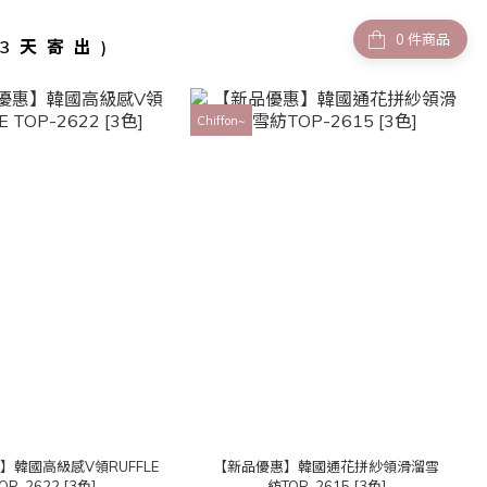
件商品
-3天寄出)
Chiffon~
】韓國高級感V領RUFFLE
【新品優惠】韓國通花拼紗領滑溜雪
OP-2622 [3色]
紡TOP-2615 [3色]