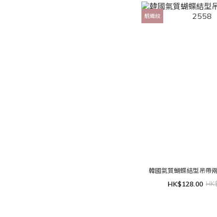
靚織紋
韓國氣質蝴蝶結型吊帶兩著
HK$128.00
HK$