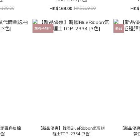
199.00
HK$169.00
HK$219.00
HK$
靚牌子靚料
新品
代爾飄逸袖棉
【新品優惠】韓國BlueRibbon氣質拼
【新品優
3色]
喱士TOP-2334 [3色]
彈性