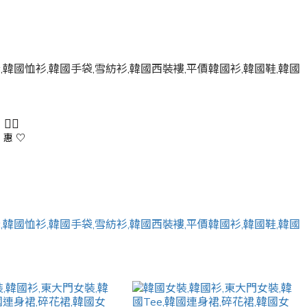
 👇🏻
 惠 ♡