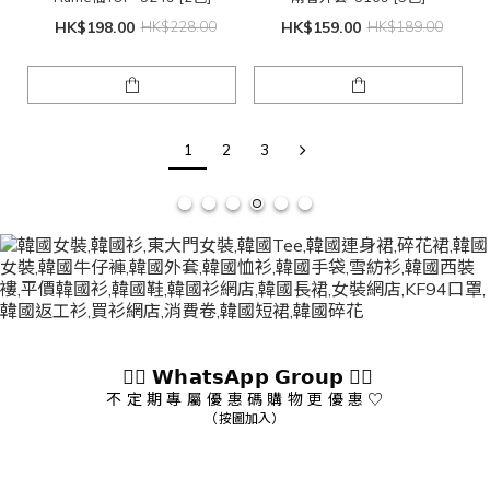
HK$198.00
HK$228.00
HK$159.00
HK$189.00
1
2
3
👇🏻 𝗪𝗵𝗮𝘁𝘀𝗔𝗽𝗽 𝗚𝗿𝗼𝘂𝗽 👇🏻
不 定 期 專 屬 優 惠 碼 購 物 更 優 惠 ♡
（按圖加入）