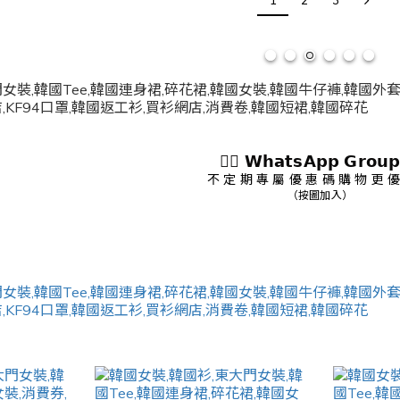
1
2
3
👇🏻 𝗪𝗵𝗮𝘁𝘀𝗔𝗽𝗽 𝗚𝗿𝗼𝘂𝗽
不 定 期 專 屬 優 惠 碼 購 物 更 優
（按圖加入）