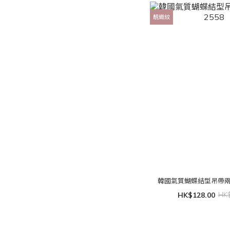
靚織紋
韓國氣質蝴蝶結型吊帶兩著
HK$128.00
HK$