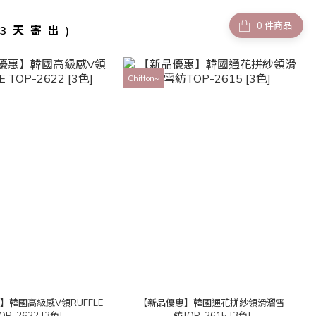
件商品
-3天寄出)
Chiffon~
】韓國高級感V領RUFFLE
【新品優惠】韓國通花拼紗領滑溜雪
OP-2622 [3色]
紡TOP-2615 [3色]