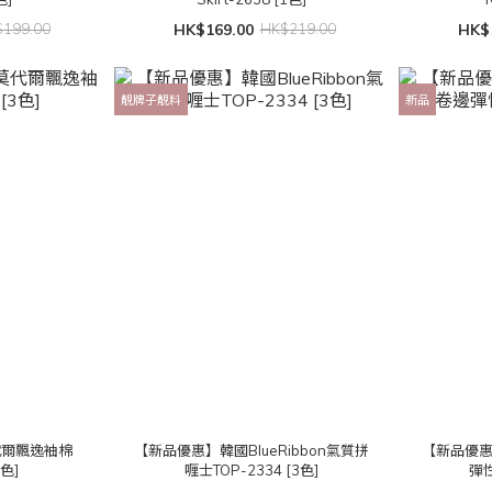
199.00
HK$169.00
HK$219.00
HK$
靚牌子靚料
新品
代爾飄逸袖棉
【新品優惠】韓國BlueRibbon氣質拼
【新品優
3色]
喱士TOP-2334 [3色]
彈性