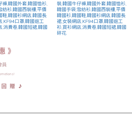
惠 》
會員
omotions!
♪
金 回 贈