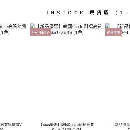
INSTOCK 現貨區 (1
Circle靚牌子
高貴簡約
le高質氣質微V
【新品優惠】韓國Circle側摺高質
【新品優惠
色]
Skirt-2638 [1色]
T