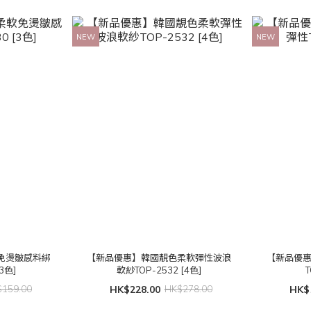
NEW
NEW
免燙皺感料綁
【新品優惠】韓國靚色柔軟彈性波浪
【新品優
3色]
軟紗TOP-2532 [4色]
T
159.00
HK$228.00
HK$278.00
HK$