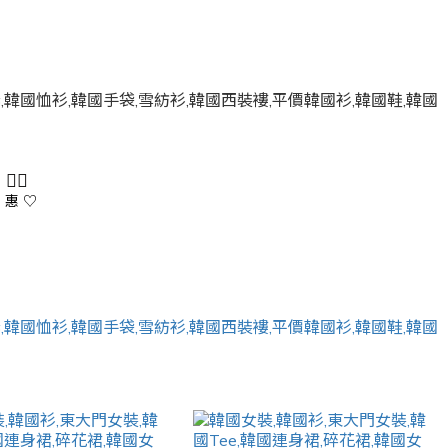
 👇🏻
 惠 ♡