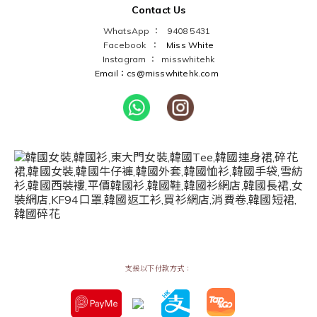
Contact Us
WhatsApp ： 9408 5431
Facebook ：
Miss White
Instagram ：
misswhitehk
Email：cs@misswhitehk.com
支援以下付款方式：