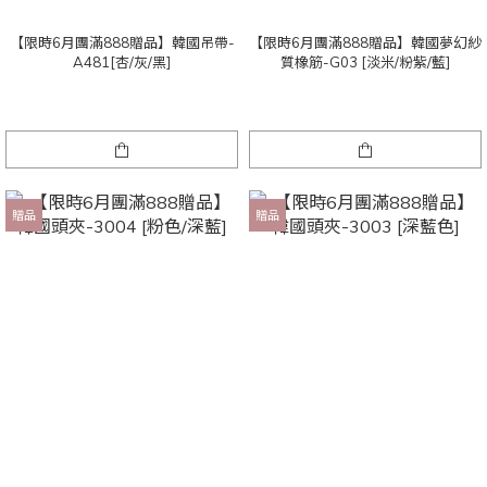
【限時6月團滿888贈品】韓國吊帶-
【限時6月團滿888贈品】韓國夢幻紗
A481[杏/灰/黑]
質橡筋-G03 [淡米/粉紫/藍]
贈品
贈品