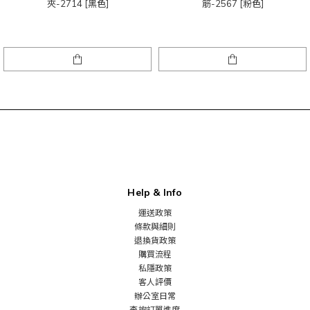
夾-2714 [黑色]
筋-2567 [粉色]
Help & Info
運送政策
條款與細則
退換貨政策
購買流程
私隱政策
客人評價
辦公室日常
查詢訂單進度