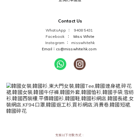
Contact Us
WhatsApp ： 9408 5431
Facebook ：
Miss White
Instagram ：
misswhitehk
Email：cs@misswhitehk.com
支援以下付款方式：