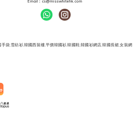
Email：cs@misswhitehk.com