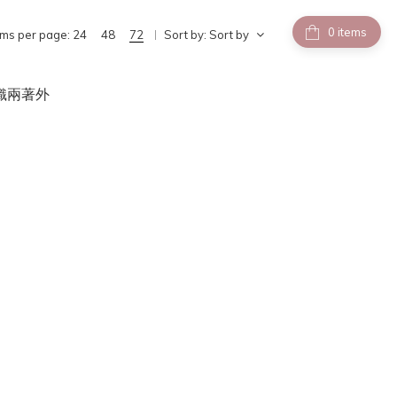
items
ems per page:
24
48
72
Sort by:
Sort by