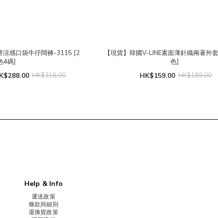
感口袋牛仔闊褲-3115 [2
【現貨】韓國V-LINE素面薄針織兩著外套-3
色4碼]
色]
K$288.00
HK$318.00
HK$159.00
HK$189.00
Help & Info
運送政策
條款與細則
退換貨政策