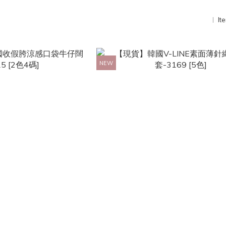
It
NEW