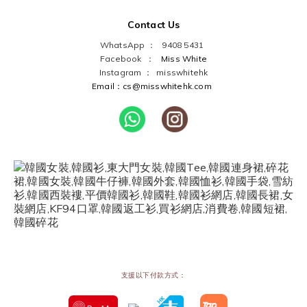
Contact Us
WhatsApp ： 9408 5431
Facebook ：
Miss White
Instagram ：
misswhitehk
Email：cs@misswhitehk.com
支援以下付款方式：