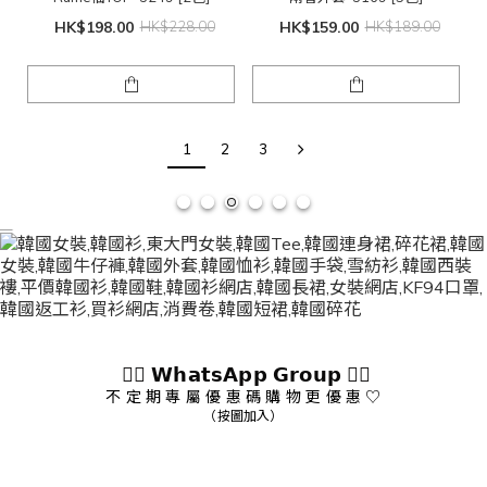
HK$198.00
HK$228.00
HK$159.00
HK$189.00
1
2
3
👇🏻 𝗪𝗵𝗮𝘁𝘀𝗔𝗽𝗽 𝗚𝗿𝗼𝘂𝗽 👇🏻
不 定 期 專 屬 優 惠 碼 購 物 更 優 惠 ♡
（按圖加入）