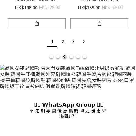
HK$198.00
HK$228.00
HK$159.00
HK$189.00
1
2
3
👇🏻 𝗪𝗵𝗮𝘁𝘀𝗔𝗽𝗽 𝗚𝗿𝗼𝘂𝗽 👇🏻
不 定 期 專 屬 優 惠 碼 購 物 更 優 惠 ♡
（按圖加入）