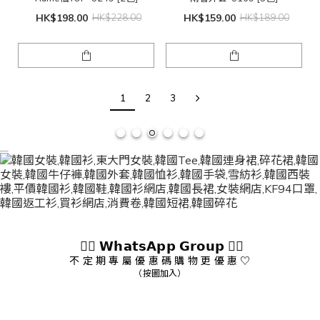
HK$198.00
HK$228.00
HK$159.00
HK$189.00
1
2
3
👇🏻 𝗪𝗵𝗮𝘁𝘀𝗔𝗽𝗽 𝗚𝗿𝗼𝘂𝗽 👇🏻
不 定 期 專 屬 優 惠 碼 購 物 更 優 惠 ♡
（按圖加入）