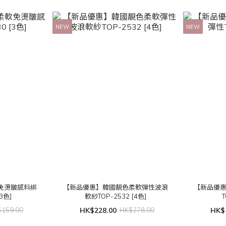
NEW
NEW
免燙皺感料綁
【新品優惠】韓國靚色柔軟彈性波浪
【新品優
3色]
軟紗TOP-2532 [4色]
T
159.00
HK$228.00
HK$278.00
HK$