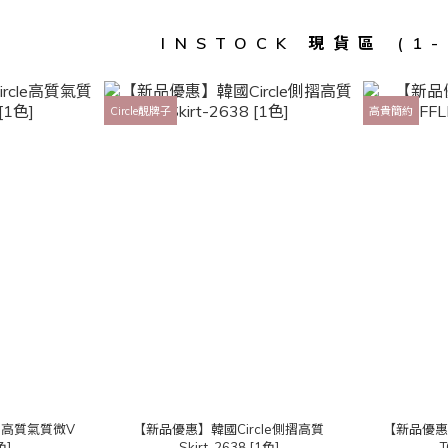
INSTOCK 現貨區 (1
Circle靚牌子
高貴簡約
le高質氣質微V
【新品優惠】韓國Circle側摺高質
【新品優惠
色]
Skirt-2638 [1色]
T