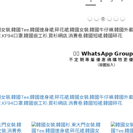
1
2
3
👇🏻 𝗪𝗵𝗮𝘁𝘀𝗔𝗽𝗽 𝗚𝗿𝗼𝘂𝗽
不 定 期 專 屬 優 惠 碼 購 物 更 優
（按圖加入）