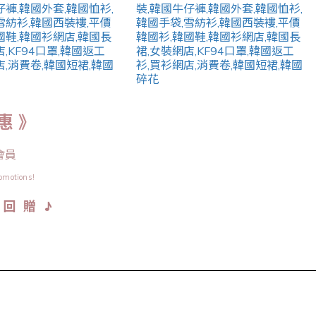
惠 》
會員
omotions!
♪
金 回 贈