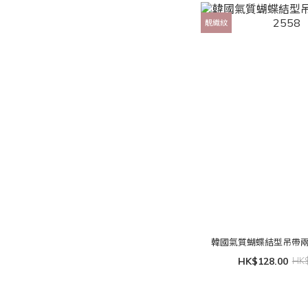
靚織紋
韓國氣質蝴蝶結型吊帶兩著
HK$128.00
HK$