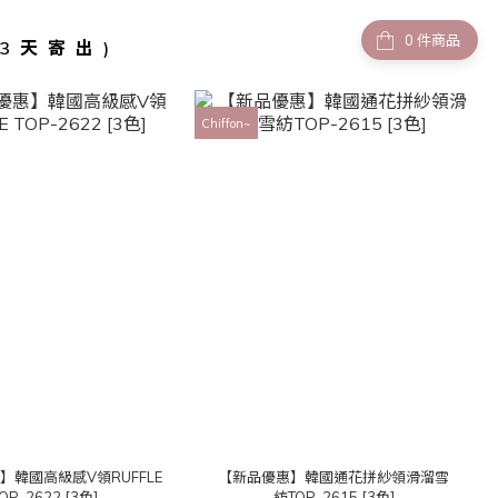
件商品
-3天寄出)
Chiffon~
】韓國高級感V領RUFFLE
【新品優惠】韓國通花拼紗領滑溜雪
OP-2622 [3色]
紡TOP-2615 [3色]