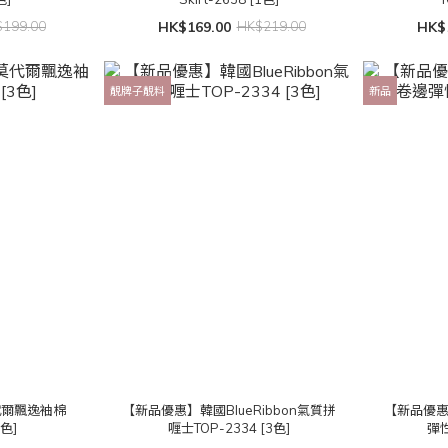
199.00
HK$169.00
HK$219.00
HK$
靚牌子靚料
新品
代爾飄逸袖棉
【新品優惠】韓國BlueRibbon氣質拼
【新品優
3色]
喱士TOP-2334 [3色]
彈性