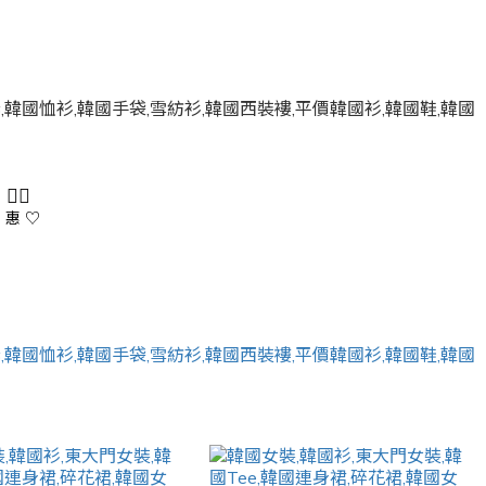
 👇🏻
 惠 ♡