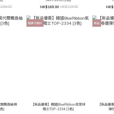
199.00
HK$169.00
HK$219.00
HK$
靚牌子靚料
新品
代爾飄逸袖棉
【新品優惠】韓國BlueRibbon氣質拼
【新品優
3色]
喱士TOP-2334 [3色]
彈性