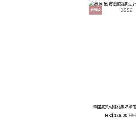
靚織紋
韓國氣質蝴蝶結型吊帶兩著
HK$128.00
HK$