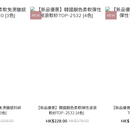
NEW
NEW
免燙皺感料綁
【新品優惠】韓國靚色柔軟彈性波浪
【新品優
3色]
軟紗TOP-2532 [4色]
T
159.00
HK$228.00
HK$278.00
HK$