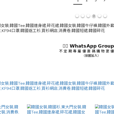
1
2
3
👇🏻 𝗪𝗵𝗮𝘁𝘀𝗔𝗽𝗽 𝗚𝗿𝗼𝘂𝗽
不 定 期 專 屬 優 惠 碼 購 物 更 優
（按圖加入）