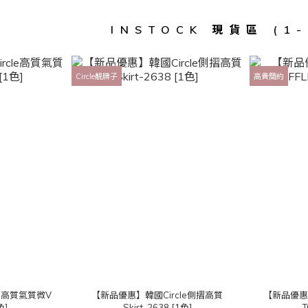
INSTOCK 現貨區 (1
Circle靚牌子
高貴簡約
le高質氣質微V
【新品優惠】韓國Circle側摺高質
【新品優惠
色]
Skirt-2638 [1色]
T