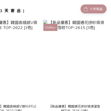
件商品
-3天寄出)
Chiffon~
】韓國高級感V領RUFFLE
【新品優惠】韓國通花拼紗領滑溜雪
OP-2622 [3色]
紡TOP-2615 [3色]