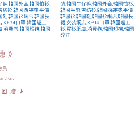
惠 》
會員
omotions!
♪
金 回 贈