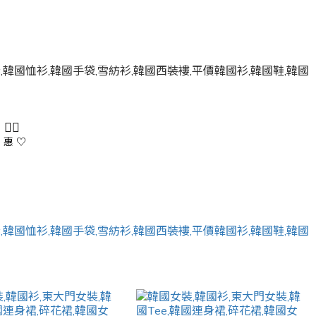
 👇🏻
 惠 ♡