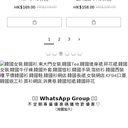
HK$169.00
HK$219.00
HK$158.00
HK$208.00
1
2
3
👇🏻 𝗪𝗵𝗮𝘁𝘀𝗔𝗽𝗽 𝗚𝗿𝗼𝘂𝗽 👇🏻
不 定 期 專 屬 優 惠 碼 購 物 更 優 惠 ♡
（按圖加入）