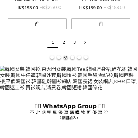
HK$198.00
HK$228.00
HK$159.00
HK$189.00
1
2
3
👇🏻 𝗪𝗵𝗮𝘁𝘀𝗔𝗽𝗽 𝗚𝗿𝗼𝘂𝗽 👇🏻
不 定 期 專 屬 優 惠 碼 購 物 更 優 惠 ♡
（按圖加入）