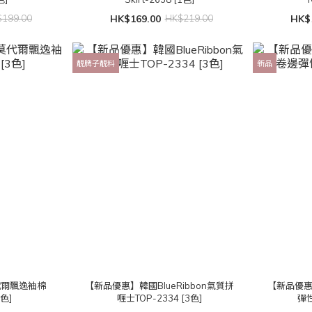
199.00
HK$169.00
HK$219.00
HK$
靚牌子靚料
新品
代爾飄逸袖棉
【新品優惠】韓國BlueRibbon氣質拼
【新品優
3色]
喱士TOP-2334 [3色]
彈性