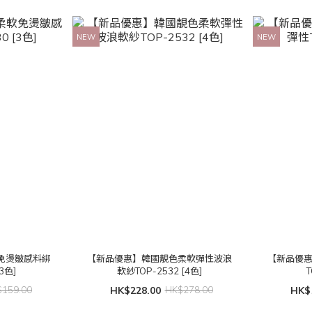
NEW
NEW
免燙皺感料綁
【新品優惠】韓國靚色柔軟彈性波浪
【新品優
3色]
軟紗TOP-2532 [4色]
T
159.00
HK$228.00
HK$278.00
HK$