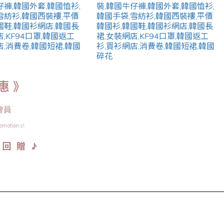
惠 》
會員
omotions!
♪
金 回 贈