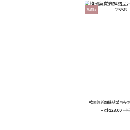
靚織紋
韓國氣質蝴蝶結型吊帶兩著
HK$128.00
HK$