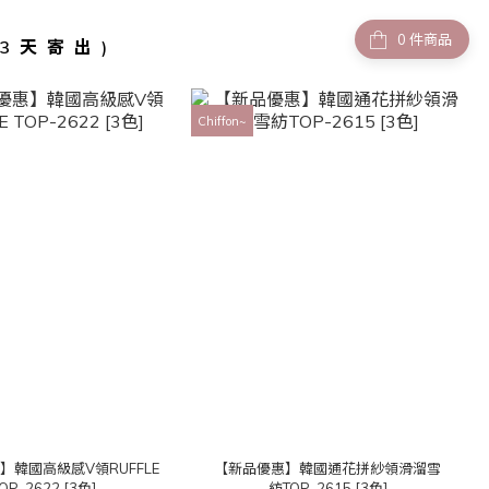
件商品
-3天寄出)
Chiffon~
】韓國高級感V領RUFFLE
【新品優惠】韓國通花拼紗領滑溜雪
OP-2622 [3色]
紡TOP-2615 [3色]