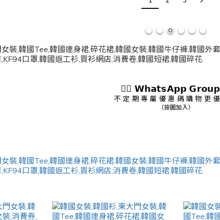
1
2
3
👇🏻 𝗪𝗵𝗮𝘁𝘀𝗔𝗽𝗽 𝗚𝗿𝗼𝘂𝗽
不 定 期 專 屬 優 惠 碼 購 物 更 優
（按圖加入）