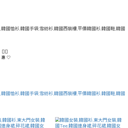
 👇🏻
 惠 ♡