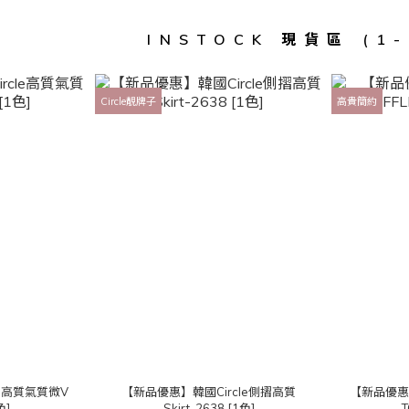
INSTOCK 現貨區 (1
Circle靚牌子
高貴簡約
le高質氣質微V
【新品優惠】韓國Circle側摺高質
【新品優惠
色]
Skirt-2638 [1色]
T