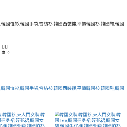
 👇🏻
 惠 ♡