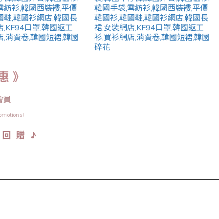
惠 》
會員
omotions!
♪
金 回 贈