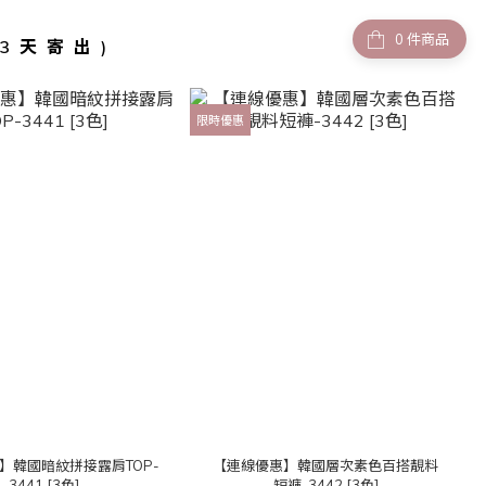
件商品
-3天寄出)
限時優惠
】韓國暗紋拼接露肩TOP-
【連線優惠】韓國層次素色百搭靚料
3441 [3色]
短褲-3442 [3色]