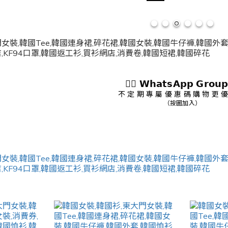
👇🏻 𝗪𝗵𝗮𝘁𝘀𝗔𝗽𝗽 𝗚𝗿𝗼𝘂𝗽
不 定 期 專 屬 優 惠 碼 購 物 更 優
（按圖加入）