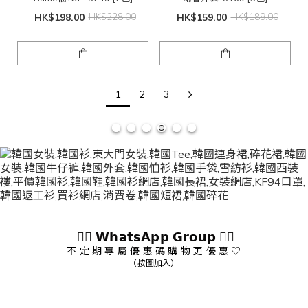
HK$198.00
HK$228.00
HK$159.00
HK$189.00
1
2
3
👇🏻 𝗪𝗵𝗮𝘁𝘀𝗔𝗽𝗽 𝗚𝗿𝗼𝘂𝗽 👇🏻
不 定 期 專 屬 優 惠 碼 購 物 更 優 惠 ♡
（按圖加入）