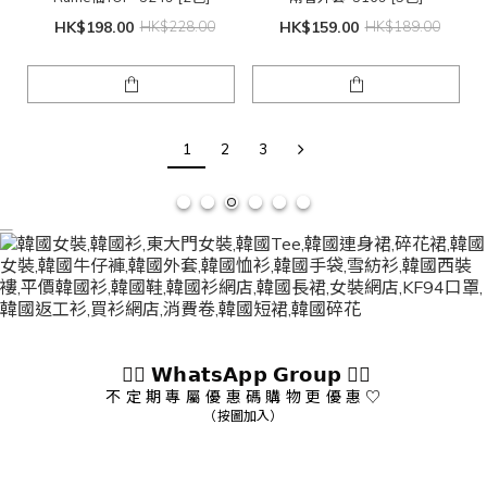
HK$198.00
HK$228.00
HK$159.00
HK$189.00
1
2
3
👇🏻 𝗪𝗵𝗮𝘁𝘀𝗔𝗽𝗽 𝗚𝗿𝗼𝘂𝗽 👇🏻
不 定 期 專 屬 優 惠 碼 購 物 更 優 惠 ♡
（按圖加入）