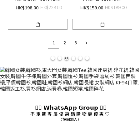
HK$198.00
HK$228.00
HK$159.00
HK$189.00
1
2
3
👇🏻 𝗪𝗵𝗮𝘁𝘀𝗔𝗽𝗽 𝗚𝗿𝗼𝘂𝗽 👇🏻
不 定 期 專 屬 優 惠 碼 購 物 更 優 惠 ♡
（按圖加入）