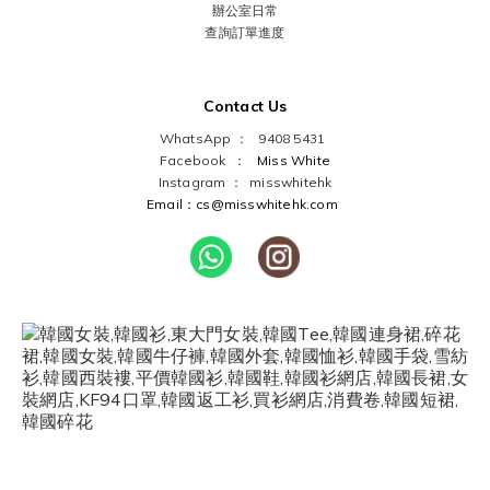
辦公室日常
查詢訂單進度
Contact Us
WhatsApp ： 9408 5431
Facebook ：
Miss White
Instagram ：
misswhitehk
Email：cs@misswhitehk.com